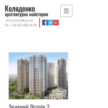
Коляденко
архітектурна майстерня
amk-proekt@ukr.net
Tel:
+38 050 999 48 99
Зелений Острів
2